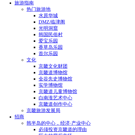
旅游指南
热门旅游地
水原华城
DMZ/临津阁
光明洞窟
韩国民俗村
爱宝乐园
香草岛乐园
首尔乐园
文化
京畿文化财团
京畿道博物馆
全谷先史博物馆
实学博物馆
京畿道儿童博物馆
白南淮艺术中心
京畿道创作中心
京畿旅游发展局
招商
韩半岛的中心，经济·产业中心
必须投资京畿道的理由