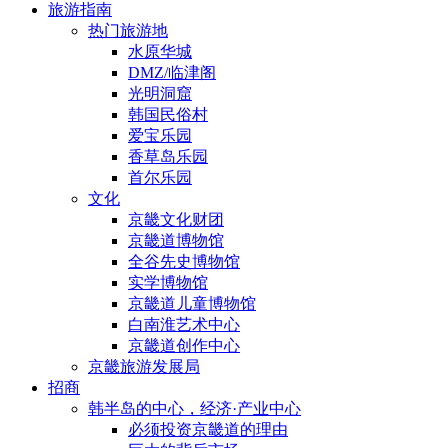
旅游指南
热门旅游地
水原华城
DMZ/临津阁
光明洞窟
韩国民俗村
爱宝乐园
香草岛乐园
首尔乐园
文化
京畿文化财团
京畿道博物馆
全谷先史博物馆
实学博物馆
京畿道儿童博物馆
白南淮艺术中心
京畿道创作中心
京畿旅游发展局
招商
韩半岛的中心，经济·产业中心
必须投资京畿道的理由