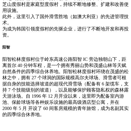
芝山度假村是家庭型度假村，持续不断地修整、扩建和改善使
用设施。
此外，这里引入了国外滑雪胜地（如澳大利亚）的先进管理技
术。
为成为韩国引领度假村的先驱企业，进行了不断地开发和再投
资。
阳智
阳智松林度假村位于岭东高速公路阳智 IC 旁边独朝山下，距
离首尔 40 分钟车程，是一个拥有秀丽山势和茂盛山林等天赋
自然条件的四季综合休养地。阳智松林度假村环绕在茂盛的松
林之中，拥有 27 个球洞的国际规模高尔夫球场、滑雪者可根
据自身的技能选择坡道的超现代滑雪场（配备有 6 架缆车，支
持 7 个技能级别的坡道），以及能够保护顾客隐私权的森林露
天游泳场。自 1996 年 12 月开业以来，这里即为配备室内游
池、保龄球场等各种娱乐设施的最高级酒店型公寓，并在
2000 年 5 月 开设了 60 间客房规模的青年旅馆，成为名副其实
的四季综合休养地。