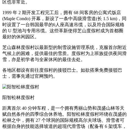
区也非常近。
1999 年 2 期开发工程完工后，拥有 68 间客房的公寓式饭店
(Maple Condo) 开幕，新设了一条中高级滑雪道(长 1.5 km)，同
时设置了一台韩国最早的6人座高速吊缆，以及符合国际规格
的 U 型池与专用吊缆。这些革新使得芝山度假村成为首都圈
最好的休闲园区。
芝山森林度假村以最新型的制雪设施管理系统，克服首尔附近
气候上的困难，提供最佳的雪质。度假村为上班族提供夜间滑
雪，亦是初学者与全家休闲的最佳去处。
各地区都设有前往度假村的接驳巴士。如欲搭乘免费接驳巴
士，需事先通过官网预约。
阳智松林度假村
距离首尔 40 分钟车程，是一个拥有秀丽山势和茂盛山林等天
赋自然条件的四季综合休养地。阳智松林度假村环绕在茂盛的
松林之中，拥有 27 个球洞的国际规模高尔夫球场、滑雪者可
根据自身的技能选择坡道的超现代滑雪场（配备有 6 架缆车，