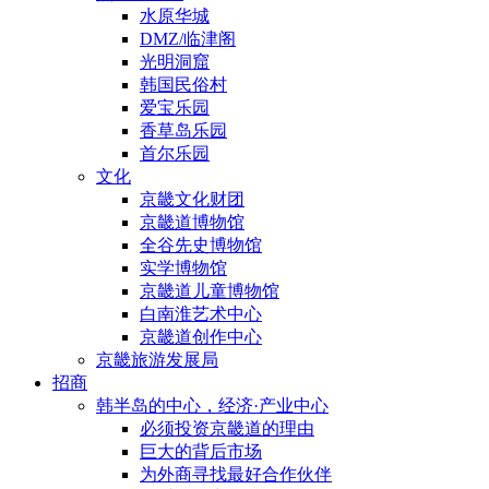
水原华城
DMZ/临津阁
光明洞窟
韩国民俗村
爱宝乐园
香草岛乐园
首尔乐园
文化
京畿文化财团
京畿道博物馆
全谷先史博物馆
实学博物馆
京畿道儿童博物馆
白南淮艺术中心
京畿道创作中心
京畿旅游发展局
招商
韩半岛的中心，经济·产业中心
必须投资京畿道的理由
巨大的背后市场
为外商寻找最好合作伙伴