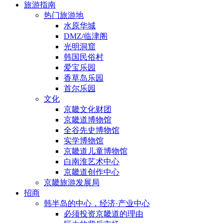
旅游指南
热门旅游地
水原华城
DMZ/临津阁
光明洞窟
韩国民俗村
爱宝乐园
香草岛乐园
首尔乐园
文化
京畿文化财团
京畿道博物馆
全谷先史博物馆
实学博物馆
京畿道儿童博物馆
白南淮艺术中心
京畿道创作中心
京畿旅游发展局
招商
韩半岛的中心，经济·产业中心
必须投资京畿道的理由