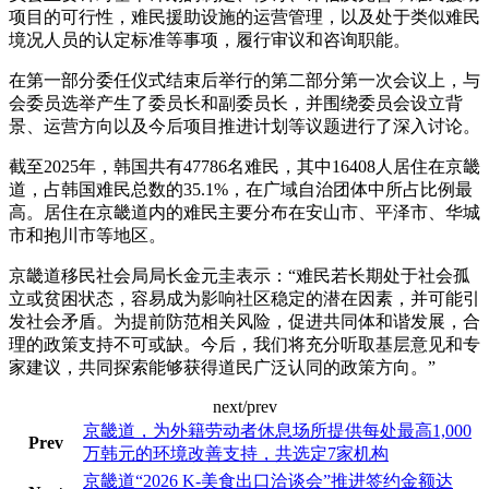
项目的可行性，难民援助设施的运营管理，以及处于类似难民
境况人员的认定标准等事项，履行审议和咨询职能。
在第一部分委任仪式结束后举行的第二部分第一次会议上，与
会委员选举产生了委员长和副委员长，并围绕委员会设立背
景、运营方向以及今后项目推进计划等议题进行了深入讨论。
截至2025年，韩国共有47786名难民，其中16408人居住在京畿
道，占韩国难民总数的35.1%，在广域自治团体中所占比例最
高。居住在京畿道内的难民主要分布在安山市、平泽市、华城
市和抱川市等地区。
京畿道移民社会局局长金元圭表示：“难民若长期处于社会孤
立或贫困状态，容易成为影响社区稳定的潜在因素，并可能引
发社会矛盾。为提前防范相关风险，促进共同体和谐发展，合
理的政策支持不可或缺。今后，我们将充分听取基层意见和专
家建议，共同探索能够获得道民广泛认同的政策方向。”
next/prev
京畿道，为外籍劳动者休息场所提供每处最高1,000
Prev
万韩元的环境改善支持，共选定7家机构
京畿道“2026 K-美食出口洽谈会”推进签约金额达